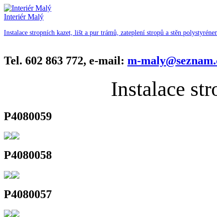
Interiér Malý
Instalace stropních kazet, lišt a pur trámů, zateplení stropů a stěn polystyréne
Tel. 602 863 772, e-mail:
m-maly@seznam.
Instalace str
P4080059
P4080058
P4080057