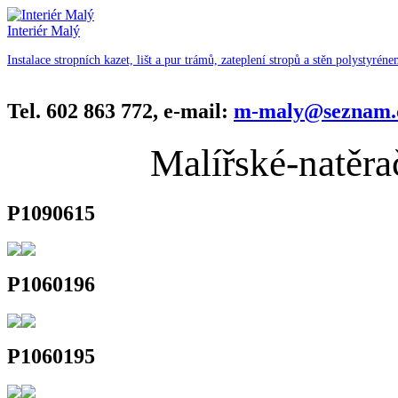
Interiér Malý
Instalace stropních kazet, lišt a pur trámů, zateplení stropů a stěn polystyréne
Tel. 602 863 772, e-mail:
m-maly@seznam.
Malířské-natěra
P1090615
P1060196
P1060195